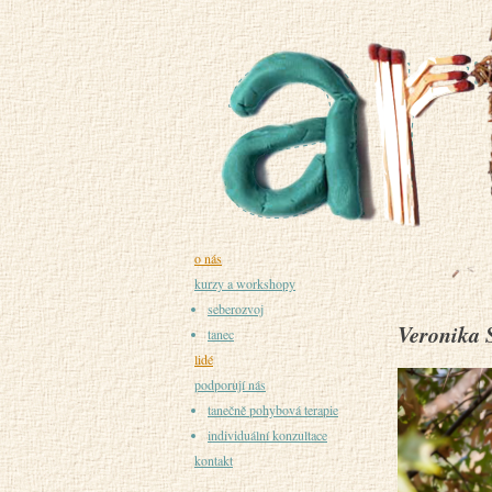
o nás
kurzy a workshopy
seberozvoj
Veronika 
tanec
lidé
podporují nás
tanečně pohybová terapie
individuální konzultace
kontakt