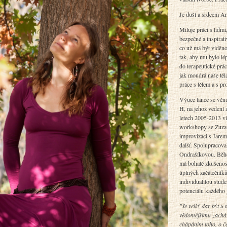
Je duší a srdcem Art
Miluje práci s lidmi,
bezpečné a inspirati
co už má být viděno
tak, aby mu bylo lép
do terapeutické prác
jak moudrá naše tě
práce s tělem a s pr
Výuce tance se věn
H, na jehož vedení 
letech 2005-2013 ví
workshopy se Zuza
improvizaci s Jare
další. Spolupracova
Ondrašíkovou. Během
má bohaté zkušenosti
úplných začátečníků
individualitou stud
potenciálu každého 
"Je velký dar být u
vědomějšímu zacház
chápáním toho, o čem