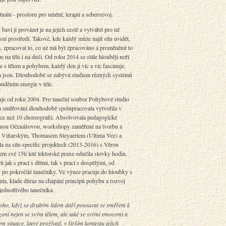
ualu - prostoru pro umění, terapii a seberozvoj.
 baví ji provázet je na jejich cestě a vytvářet pro ně
vní prostředí. Takové, kde každý může najít sílu uvidět,
, zpracovat to, co už má být zpracováno a proměněnit to
e na těle i na duši. Od roku 2014 se stále hlouběji noří
e s tělem a pohybem, každý den ji víc a víc fascinuje,
la jsou. Dlouhodobě se zabývá studiem různých systémů
ouděním energie v těle.
uje od roku 2004. Pro taneční soubor Pohybové studio
a směřování dlouhodobě spolupracovala vytvořila v
ce než 10 choreografií. Absolvovala pedagogické
nou Očenášovou, workshopy zaměřené na tvorbu a
m Viňarským, Thomasem Steyaertem (Ultima Vez) a
la na site-specific projektech (2013-2016) s Věrou
 své 15ti leté lektorské praxe odučila stovky hodin,
 jak s prací s dětmi, tak s prací s dospělými, od
 po pokročilé tanečníky. Ve výuce pracuje do hloubky s
enta, klade důraz na chápání principů pohybu a rozvoj
jednotlivého tanečníka.
 toho, když se druhým lidem daří posouvat se směřem k
ení nejen se svým tělem, ale také se svými emocemi a
 situace, které prožívají, v širším kontextu jejich