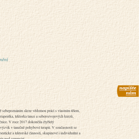
ě sebepoznáním skrze vědomou práci s vlastním tělem,
rapeutka, lektorka tance a seberozvojových kurzů,
čnice. V roce 2017 dokončila čtyřletý
výcvik v tanečně pohybové terapii. V současnosti se
eutické a lektorské činnosti, skupinové i individuální a
cuje pod supervizí.