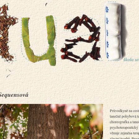
Sequensová
Průvodkyně na cest
tanečně pohybová te
choreografka a tane
psychoterapeutický 
věnuje zejména terap
vlastní tvorbě. Pra