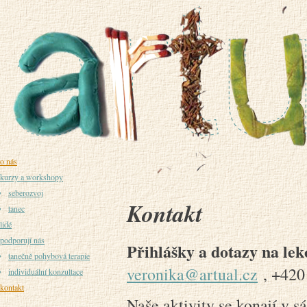
o nás
kurzy a workshopy
seberozvoj
Kontakt
tanec
lidé
podporují nás
Přihlášky a dotazy na lek
tanečně pohybová terapie
veronika@artual.cz
, +42
individuální konzultace
kontakt
Naše aktivity se konají v s