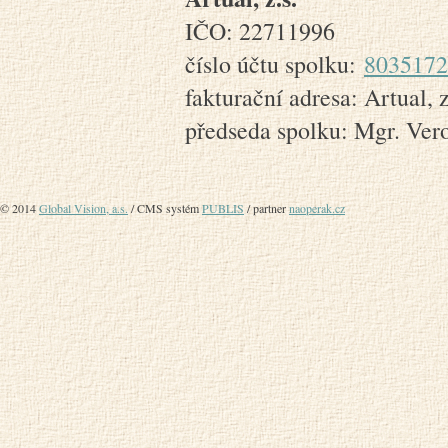
IČO: 22711996
číslo účtu spolku:
8035172
fakturační adresa: Artual, 
předseda spolku: Mgr. Ve
© 2014
Global Vision, a.s.
/ CMS systém
PUBLIS
/ partner
naoperak.cz