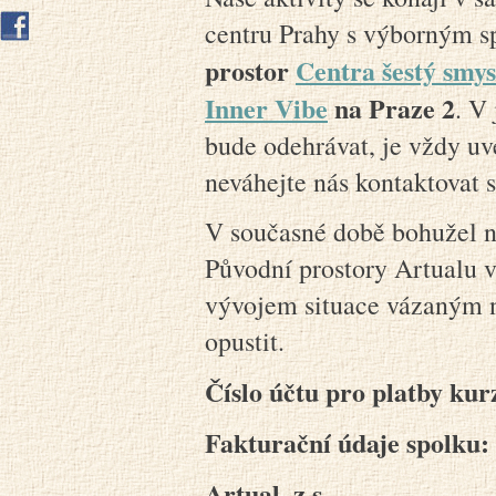
centru Prahy s výborným 
prostor
Centra šestý smys
Inner Vibe
na Praze 2
. V
bude odehrávat, je vždy uve
neváhejte nás kontaktovat
V současné době bohužel ne
Původní prostory Artualu v
vývojem situace vázaným n
opustit.
Číslo účtu pro platby ku
Fakturační údaje spolku:
Artual, z.s.