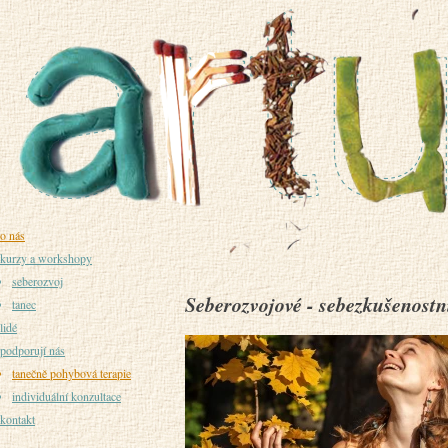
o nás
kurzy a workshopy
seberozvoj
Seberozvojové - sebezkušenostn
tanec
lidé
podporují nás
tanečně pohybová terapie
individuální konzultace
kontakt