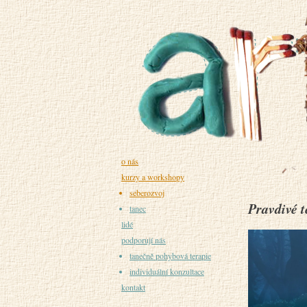
o nás
kurzy a workshopy
seberozvoj
Pravdivé t
tanec
lidé
podporují nás
tanečně pohybová terapie
individuální konzultace
kontakt