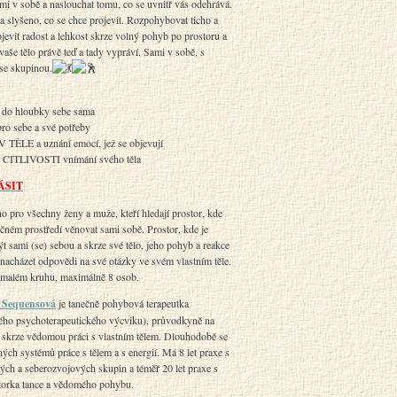
ami v sobě a naslouchat tomu, co se uvnitř vás odehrává.
a slyšeno, co se chce projevit. Rozpohybovat ticho a
bjevit radost a lehkost skrze volný pohyb po prostoru a
 vaše tělo právě teď a tady vypráví. Sami v sobě, s
 se skupinou.
 hloubky sebe sama
 sebe a své potřeby
ĚLE a uznání emocí, jež se objevují
ITLIVOSTI vnímání svého těla
ÁSIT
ro všechny ženy a muže, kteří hledají prostor, kde
čném prostředí věnovat sami sobě. Prostor, kde je
ýt sami (se) sebou a skrze své tělo, jeho pohyb a reakce
 nacházet odpovědi na své otázky ve svém vlastním těle.
 malém kruhu, maximálně 8 osob.
 Sequensová
je tanečně pohybová terapeutka
tého psychoterapeutického výcviku), průvodkyně na
 skrze vědomou práci s vlastním tělem. Dlouhodobě se
ých systémů práce s tělem a s energií. Má 8 let praxe s
ých a seberozvojových skupin a téměř 20 let praxe s
torka tance a vědomého pohybu.