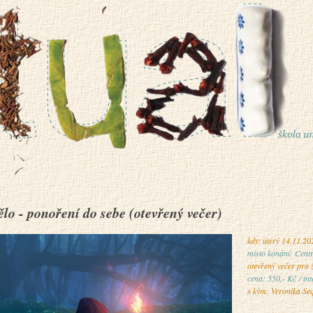
ělo - ponoření do sebe (otevřený večer)
kdy: úterý 14.11.20
místo konání: Cent
otevřený večer pro 
cena: 550,- Kč / int
s kým: Veronika Se