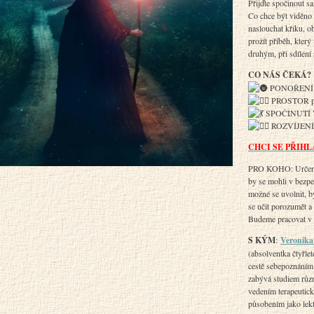
Přijďte spočinout s
Co chce být viděno 
naslouchat křiku, o
prožít příběh, který
druhým, při sdílení
CO NÁS ČEKÁ?
PONOŘENÍ do
PROSTOR pro
SPOČINUTÍ V T
ROZVÍJENÍ C
CHCI SE PŘIHL
PRO KOHO: Určeno p
by se mohli v bezpe
možné se uvolnit, b
se učit porozumět a
Budeme pracovat v
S KÝM
:
Veronika
(absolventka čtyřle
cestě sebepoznáním
zabývá studiem různ
vedením terapeutick
působením jako lek