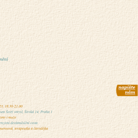
23, 18.30-21.00
rum Šestý smysl, Široká 14, Praha 1
ženy i muže
enzivní devítiměsíční cesta
quensová, terapeutka a čarodějka