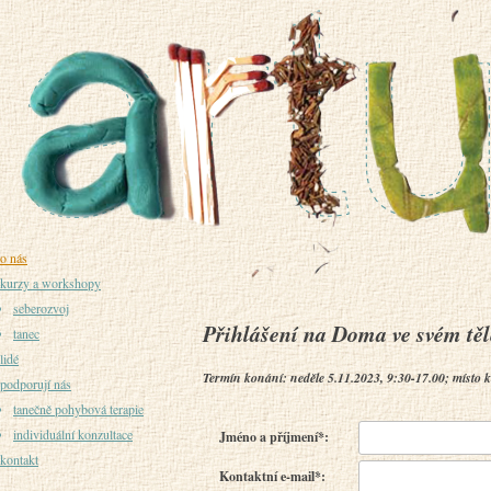
o nás
kurzy a workshopy
seberozvoj
Přihlášení na Doma ve svém těl
tanec
lidé
Termín konání: neděle 5.11.2023, 9:30-17.00; místo 
podporují nás
tanečně pohybová terapie
individuální konzultace
Jméno a příjmení*:
kontakt
Kontaktní e-mail*: